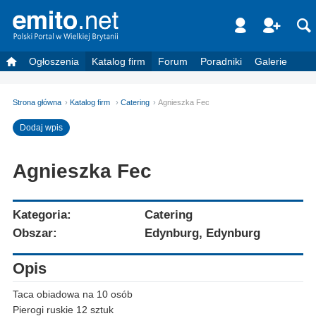
Ogłoszenia
Katalog firm
Forum
Poradniki
Galerie
Strona główna
Katalog firm
Catering
Agnieszka Fec
Dodaj wpis
Agnieszka Fec
Kategoria:
Catering
Obszar:
Edynburg, Edynburg
Opis
Taca obiadowa na 10 osób
Pierogi ruskie 12 sztuk