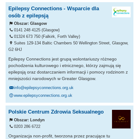
Epilepsy Connections - Wsparcie dla
osób z epilepsją
Obszar:
Glasgow
0141 248 4125 (Glasgow)
01324 673 750 (Falkirk, Forth Valley)
Suites 129-134 Baltic Chambers 50 Wellington Street, Glasgow,
G2 6HJ
Epilepsy Connections jest grupą wolontariuszy różnego
pochodzenia kulturowego i etnicznego, którzy zajmują się
epilepsją oraz dostarczaniem informacji i pomocy rodzinom z
mniejszości narodowych w Greater Glasgow.
info@epilepsyconnections.org.uk
www.epilepsyconnections.org.uk
Polskie Centrum Zdrowia Seksualnego
Obszar:
Londyn
0203 286 6722
Organizacja non-profit, tworzona przez pracujące tu