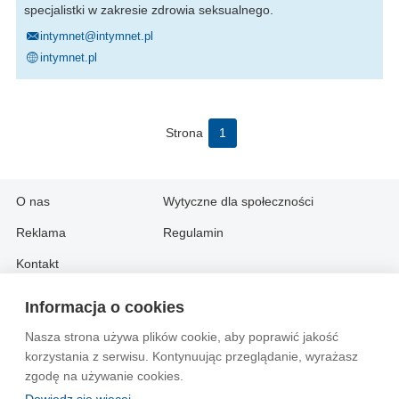
specjalistki w zakresie zdrowia seksualnego.
intymnet@intymnet.pl
intymnet.pl
Strona
1
O nas
Wytyczne dla społeczności
Reklama
Regulamin
Kontakt
Informacja o cookies
Information in English:
Nasza strona używa plików cookie, aby poprawić jakość
About
Contact
korzystania z serwisu. Kontynuując przeglądanie, wyrażasz
Advertise
zgodę na używanie cookies.