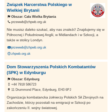
Związek Harcerstwa Polskiego w
Wielkiej Brytanii
Obszar:
Cała Wielka Brytania
przewwb@zhpwb.org.uk
Nie musisz daleko szukać, aby nas znaleźć! Znajdujemy się w
Północnej i Południowej Anglii, w Midlandach i w Szkocji, a
także w stolicy Londyn.
przewwb@zhpwb.org.uk
zhpwb.org.uk
Dom Stowarzyszenia Polskich Kombatantów
(SPK) w Edynburgu
Obszar:
Edynburg
+44 7918 586723
11 Drummond Place, Edynburg, EH3 6PJ
Organizacja kombatancka żołnierzy Polskich Sił Zbrojnych na
Zachodzie, którzy pozostali na emigracji w Szkocji po
zakończeniu II. wojny światowej.