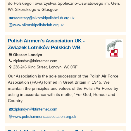
do Polskiego Towarzystwa Społeczno-Oświatowego im. Gen.
Wł. Sikorskiego w Glasgow.
secretary@sikorskipolishclub.org.uk
www.sikorskipolishclub.org.uk
Polish Airmen's Association UK -
Związek Lotników Polskich WB
Obszar:
Londyn
zlplondyn@btinternet.com
238-246 King Street, Londyn, W6 0RF
Our Association is the sole successor of the Polish Air Force
Association (PAFA) formed in Great Britain in 1945. We
maintain the principles and values of the Polish Air Force by
acting in accordance with its motto, “For God, Honour and
Country.
zlplondyn@btinternet.com
www.polishairmensassociation.org.uk