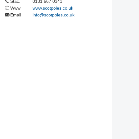
Stac.
0131 667 0341
Www
www.scotpoles.co.uk
Email
info@scotpoles.co.uk