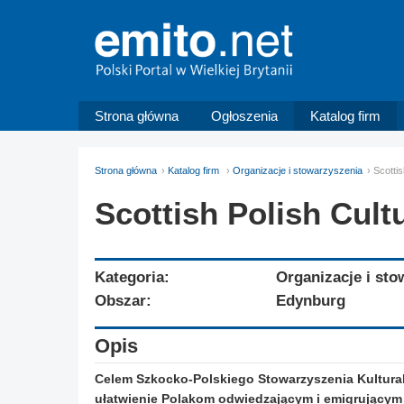
Strona główna
Ogłoszenia
Katalog firm
Strona główna
Katalog firm
Organizacje i stowarzyszenia
Scottis
Scottish Polish Cult
Kategoria:
Organizacje i sto
Obszar:
Edynburg
Opis
Celem Szkocko-Polskiego Stowarzyszenia Kulturalne
ułatwienie Polakom odwiedzającym i emigrującym 