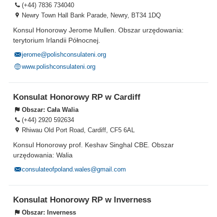
(+44) 7836 734040
Newry Town Hall Bank Parade, Newry, BT34 1DQ
Konsul Honorowy Jerome Mullen. Obszar urzędowania:
terytorium Irlandii Północnej.
jerome@polishconsulateni.org
www.polishconsulateni.org
Konsulat Honorowy RP w Cardiff
Obszar:
Cała Walia
(+44) 2920 592634
Rhiwau Old Port Road, Cardiff, CF5 6AL
Konsul Honorowy prof. Keshav Singhal CBE. Obszar
urzędowania: Walia
consulateofpoland.wales@gmail.com
Konsulat Honorowy RP w Inverness
Obszar:
Inverness