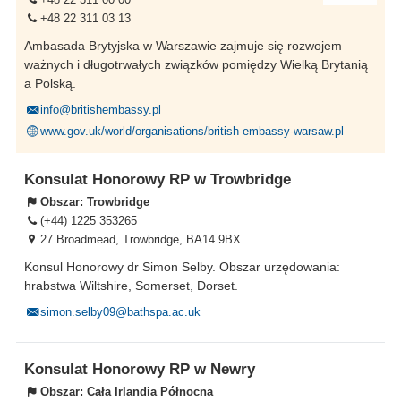
+48 22 311 03 13
Ambasada Brytyjska w Warszawie zajmuje się rozwojem
ważnych i długotrwałych związków pomiędzy Wielką Brytanią
a Polską.
info@britishembassy.pl
www.gov.uk/world/organisations/british-embassy-warsaw.pl
Konsulat Honorowy RP w Trowbridge
Obszar:
Trowbridge
(+44) 1225 353265
27 Broadmead, Trowbridge, BA14 9BX
Konsul Honorowy dr Simon Selby. Obszar urzędowania:
hrabstwa Wiltshire, Somerset, Dorset.
simon.selby09@bathspa.ac.uk
Konsulat Honorowy RP w Newry
Obszar:
Cała Irlandia Północna