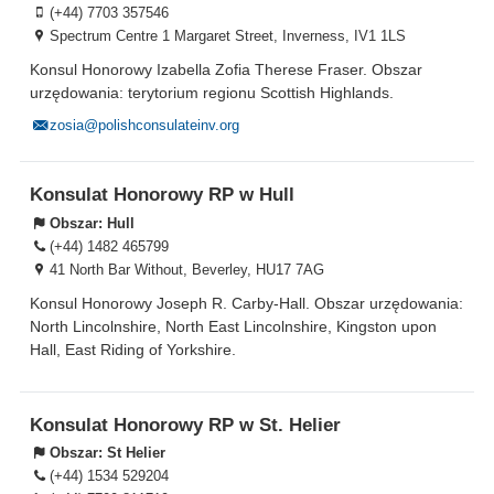
(+44) 7703 357546
Spectrum Centre 1 Margaret Street, Inverness, IV1 1LS
Konsul Honorowy Izabella Zofia Therese Fraser. Obszar
urzędowania: terytorium regionu Scottish Highlands.
zosia@polishconsulateinv.org
Konsulat Honorowy RP w Hull
Obszar:
Hull
(+44) 1482 465799
41 North Bar Without, Beverley, HU17 7AG
Konsul Honorowy Joseph R. Carby-Hall. Obszar urzędowania:
North Lincolnshire, North East Lincolnshire, Kingston upon
Hall, East Riding of Yorkshire.
Konsulat Honorowy RP w St. Helier
Obszar:
St Helier
(+44) 1534 529204