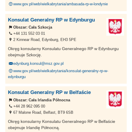
www.gov.pl/web/wielkabrytania/ambasada-rp-w-londynie
Konsulat Generalny RP w Edynburgu
Obszar:
Cała Szkocja
+44 131 552 03 01
2 Kinnear Road, Edynburg, EH3 5PE
Okręg konsularny Konsulatu Generalnego RP w Edynburgu
obejmuje Szkocję.
edynburg.konsul@msz.gov.pl
www.gov.pl/web/wielkabrytania/konsulat-generalny-rp-w-
edynburgu
Konsulat Generalny RP w Belfaście
Obszar:
Cała Irlandia Północna
+44 28 962 095 00
67 Malone Road, Belfast, BT9 6SB
Okręg konsularny Konsulatu Generalnego RP w Belfaście
obejmuje Irlandię Północną.