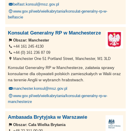
belfast.konsul@msz.gov.pl
www.gov.pl/web/wielkabrytania/konsulat-generalny-rp-w-
belfascie
Konsulat Generalny RP w Manchesterze
Obszar:
Manchester
+44 161 245 4130
+44 (0) 161 236 87 09
Manchester One 51 Portland Street, Manchester, M1 3LD
Konsulat Generalny RP w Manchesterze, załatwia sprawy
konsularne dla obywateli polskich zamieszkałych w Walii oraz
na terenie Anglii w wybranch hrabstwach.
manchester.konsul@msz.gov.pl
www.gov.pl/web/wielkabrytania/konsulat-generalny-rp-w-
manchesterze
Ambasada Brytyjska w Warszawie
Obszar:
Cała Wielka Brytania
+48 22 311 00 00