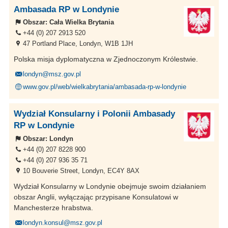
Ambasada RP w Londynie
Obszar:
Cała Wielka Brytania
+44 (0) 207 2913 520
47 Portland Place, Londyn, W1B 1JH
Polska misja dyplomatyczna w Zjednoczonym Królestwie.
londyn@msz.gov.pl
www.gov.pl/web/wielkabrytania/ambasada-rp-w-londynie
Wydział Konsularny i Polonii Ambasady
RP w Londynie
Obszar:
Londyn
+44 (0) 207 8228 900
+44 (0) 207 936 35 71
10 Bouverie Street, Londyn, EC4Y 8AX
Wydział Konsularny w Londynie obejmuje swoim działaniem
obszar Anglii, wyłączając przypisane Konsulatowi w
Manchesterze hrabstwa.
londyn.konsul@msz.gov.pl