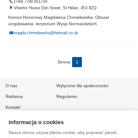
(+44) 7700 811719
Vibertis House Don Street, St Helier, JE4 8ZQ
Konsul Honorowy Magdalena Chmielewska. Obszar
urzędowania: terytorium Wysp Normandzkich.
magda.chmielewska@hotmail.co.uk
Strona
1
O nas
Wytyczne dla społeczności
Reklama
Regulamin
Kontakt
Informacja o cookies
Information in English:
Nasza strona używa plików cookie, aby poprawić jakość
About
Contact