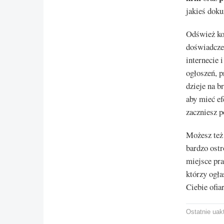
jakieś dok
Odśwież ko
doświadczen
internecie 
ogłoszeń, p
dzieje na b
aby mieć ef
zaczniesz p
Możesz też
bardzo ostr
miejsce pra
którzy ogła
Ciebie ofia
Ostatnie uakt