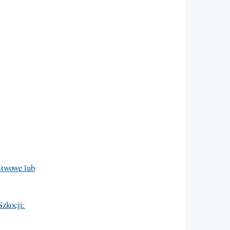
stwowe lub
Szkocji: