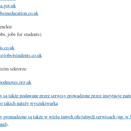
a.gov.uk
sineducation.co.uk
enckie
obs, jobs for students)
s.co.uk
tjobs4students.co.uk
ecim sektorze:
odmoves.org.uk
y są także podawane przez serwisy prowadzone przez instytucje pań
Do takich należy wyszukiwarka
y gromadzone są także w wielu innych oficjalnych serwisach (np. w 
and
).