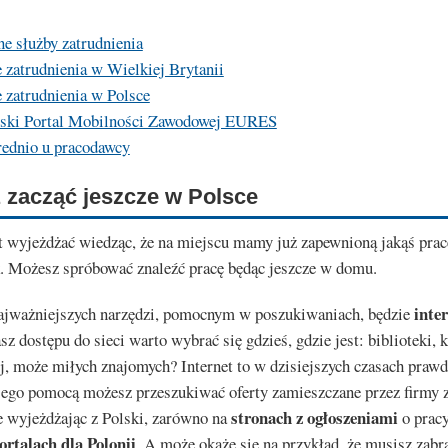
ne służby zatrudnienia
 zatrudnienia w Wielkiej Brytanii
 zatrudnienia w Polsce
jski Portal Mobilności Zawodowej EURES
ednio u pracodawcy
 zacząć jeszcze w Polsce
t wyjeżdżać wiedząc, że na miejscu mamy już zapewnioną jakąś prac
k. Możesz spróbować znaleźć pracę będąc jeszcze w domu.
inte
ajważniejszych narzędzi, pomocnym w poszukiwaniach, będzie
asz dostępu do sieci warto wybrać się gdzieś, gdzie jest: biblioteki, k
j, może miłych znajomych? Internet to w dzisiejszych czasach praw
 jego pomocą możesz przeszukiwać oferty zamieszczane przez firmy 
stronach z ogłoszeniami
e wyjeżdżając z Polski, zarówno na
o prac
ortalach dla Polonii
. A może okaże się na przykład, że musisz zabr