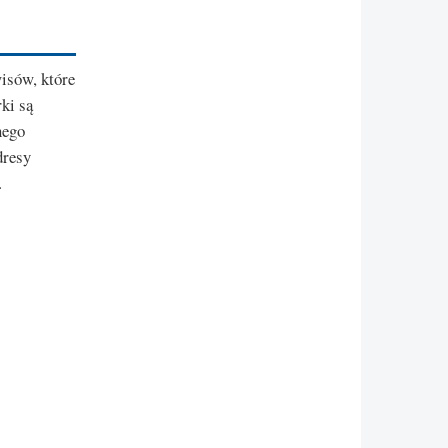
wisów, które
ki są
nego
dresy
.