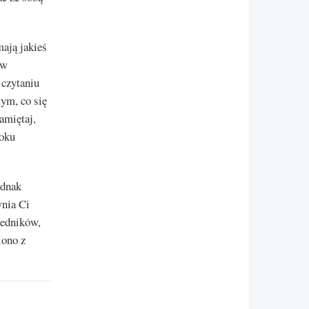
mają jakieś
 w
 czytaniu
tym, co się
amiętaj,
roku
ednak
wnia Ci
redników,
iono z