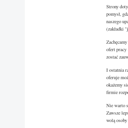
Strony doty
pomysł, gdz
naszego up
(zakładki "
Zachęcamy t
ofert pracy
zostać zauw
I ostatnia 
oferuje moż
okażemy się
firmie rozp
Nie warto 
Zawsze leps
wolą osoby 