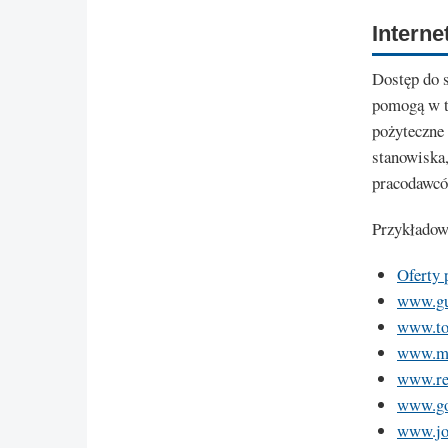
Interne
Dostęp do s
pomogą w t
pożyteczne 
stanowiska,
pracodawcó
Przykładow
Oferty 
www.gu
www.to
www.mo
www.re
www.go
www.job