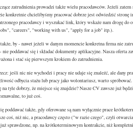
czące zatrudnienia prowadzi także wielu pracodawców. Jeżeli zatem
ie konkretnie chcielibyśmy pracować dobrze jest odwiedzić stronę i
atrzonego pracodawcy i wyszukać link, który wskaże nam drogę do o
jobs", "careers", "working with us", "apply for a job" itp.).
akże, by - nawet jeżeli w danym momencie konkretna firma nie zatru
 - nie poddawać się i składać dokumenty aplikacyjne. Nasza oferta 
ażona i stać się pierwszym krokiem do zatrudnienia.
rzecz: jeśli nic nie wychodzi i pracy nie udaje się znaleźć, ale dany p
liwość odbycia stażu lub pracy jako wolontariusz, warto spróbować.
 na tyle dobrzy, że miejsce się znajdzie? Nasze CV zawsze już będz
oznawalne, to już coś.
się poddawać także, gdy oferowane są nam wyłącznie prace krótkote
ze coś, niż nic, a pracodawcy często ("w razie czego", czyli otwarcia
już sprawdzone, np. na krótkoterminowym kontrakcie, niż kompletni