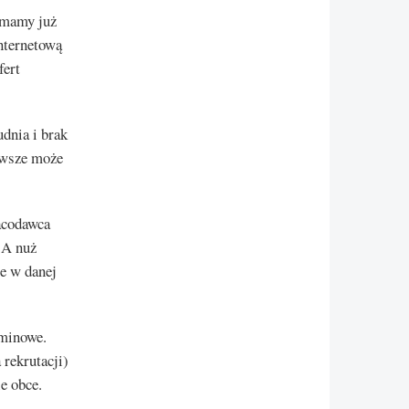
 mamy już
nternetową
fert
dnia i brak
zawsze może
racodawca
 A nuż
ie w danej
rminowe.
 rekrutacji)
e obce.