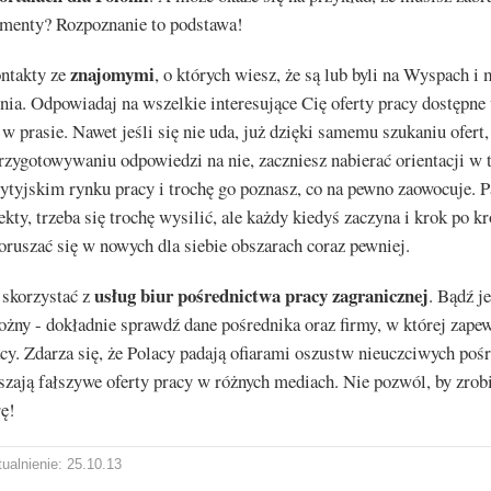
umenty? Rozpoznanie to podstawa!
znajomymi
ntakty ze
, o których wiesz, że są lub byli na Wyspach i 
ia. Odpowiadaj na wszelkie interesujące Cię oferty pracy dostępne
i w prasie. Nawet jeśli się nie uda, już dzięki samemu szukaniu ofert,
rzygotowywaniu odpowiedzi na nie, zaczniesz nabierać orientacji w 
rytyjskim rynku pracy i trochę go poznasz, co na pewno zaowocuje. P
ekty, trzeba się trochę wysilić, ale każdy kiedyś zaczyna i krok po k
oruszać się w nowych dla siebie obszarach coraz pewniej.
usług biur pośrednictwa pracy zagranicznej
 skorzystać z
. Bądź j
ożny - dokładnie sprawdź dane pośrednika oraz firmy, w której zape
cy. Zdarza się, że Polacy padają ofiarami oszustw nieuczciwych poś
szają fałszywe oferty pracy w różnych mediach. Nie pozwól, by zrob
rę!
ualnienie: 25.10.13