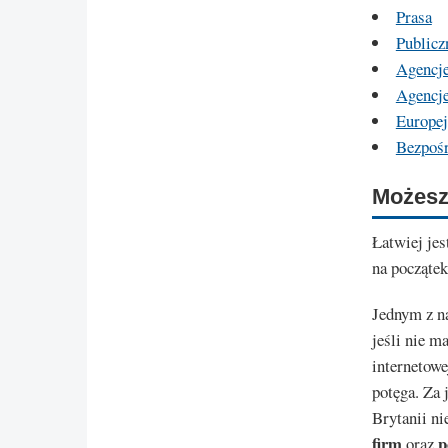
Prasa
Publicz
Agencje
Agencje
Europe
Bezpośr
Możesz
Łatwiej jes
na począte
Jednym z n
jeśli nie m
internetowe
potęga. Za
Brytanii ni
firm
p
oraz