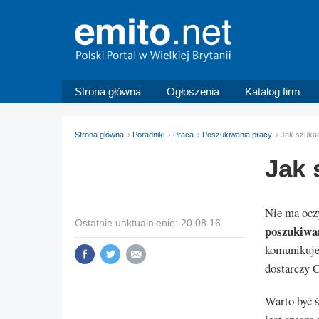
Strona główna
Ogłoszenia
Katalog firm
Strona główna
Poradniki
Praca
Poszukiwania pracy
Jak szuka
Jak 
Nie ma oczy
Ostatnie uaktualnienie: 20.08.16
poszukiwan
komunikujes
dostarczy C
Warto być ś