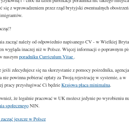
 ryzykowną i - choć na dzień publikacji poradnika nic takiego miejsca
yć się z wprowadzeniem przez rząd brytyjski ewentualnych obostrzeń
 imigrantów.
acząć?
ia zacząć należy od odpowiednio napisanego CV - w Wielkiej Bryta
en wygląda inaczej niż w Polsce. Więcej informacji o poprawnym p
 w naszym
poradniku Curriculum Vitae
.
e jeśli zdecydujesz się na skorzystanie z pomocy pośrednika, agencja
a nie powinna pobierać opłaty za Twoją rejestrację w systemie, a w
ej pracy przysługiwać Ci będzie
Krajowa płaca minimalna
.
ównież, że legalnie pracować w UK możesz jedynie po wyrobieniu 
nia społecznego
NIN.
zacząć jeszcze w Polsce