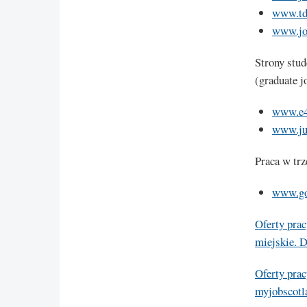
www.td
www.job
Strony stud
(graduate j
www.e4
www.jus
Praca w trz
www.go
Oferty prac
miejskie. 
Oferty prac
myjobscotl