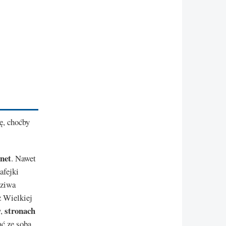
ę, choćby
rnet
. Nawet
afejki
dziwa
z Wielkiej
stronach
y,
ać ze sobą