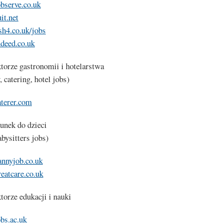
bserve.co.uk
it.net
h4.co.uk/jobs
deed.co.uk
torze gastronomii i hotelarstwa
, catering, hotel jobs)
terer.com
unek do dzieci
abysitters jobs)
nnyjob.co.uk
atcare.co.uk
torze edukacji i nauki
bs.ac.uk