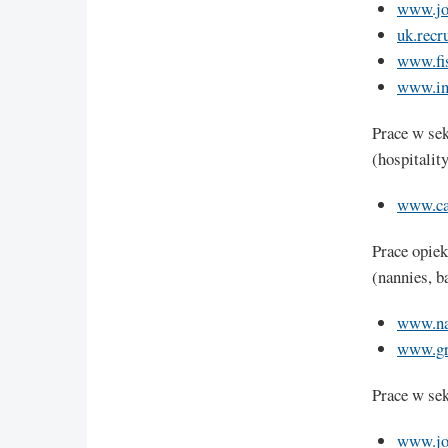
www.jo
uk.recru
www.fis
www.in
Prace w sek
(hospitality
www.ca
Prace opiek
(nannies, b
www.na
www.gre
Prace w sek
www.jo