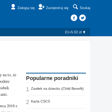
Zaloguj się
Zarejestruj się
Szukaj
£1=5.02 zł
 na to, że
Popularne poradniki
bodnie
wodnik
1
Zasiłek na dziecko (Child Benefit)
anii.
2
Karta CSCS
wca 2016 r.