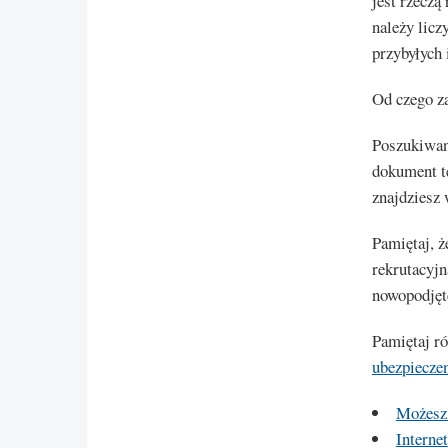
jest rzeczą
należy licz
przybyłych
Od czego z
Poszukiwan
dokument t
znajdziesz
Pamiętaj, ż
rekrutacyjn
nowopodjęt
Pamiętaj r
ubezpiecze
Możesz 
Internet