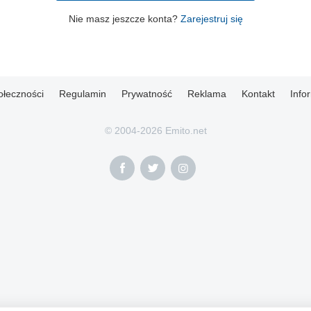
Nie masz jeszcze konta?
Zarejestruj się
ołeczności
Regulamin
Prywatność
Reklama
Kontakt
Info
© 2004-2026 Emito.net