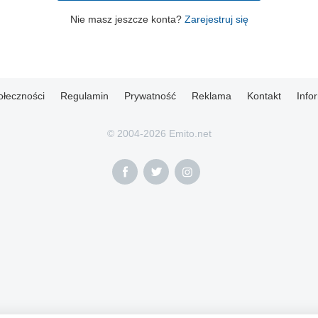
Nie masz jeszcze konta?
Zarejestruj się
ołeczności
Regulamin
Prywatność
Reklama
Kontakt
Info
© 2004-2026 Emito.net