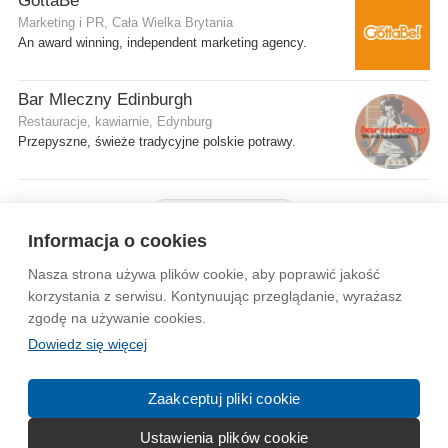
GottaBe
Marketing i PR, Cała Wielka Brytania
An award winning, independent marketing agency.
Bar Mleczny Edinburgh
Restauracje, kawiarnie, Edynburg
Przepyszne, świeże tradycyjne polskie potrawy.
Pokaż więcej firm
Informacja o cookies
Nasza strona używa plików cookie, aby poprawić jakość
Wytyczne dla społeczności
Regulamin
Prywatność
korzystania z serwisu. Kontynuując przeglądanie, wyrażasz
zgodę na używanie cookies.
Reklama
Kontakt
Information in English
Dowiedz się więcej
© 2004-2026 Emito.net
Zaakceptuj pliki cookie
Ustawienia plików cookie