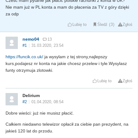
Cześć mam pytanie jak płacić polskie rachunki z konta w UK?
Nie mam już w PL konta a mam do płacenia za TV z góry dzięki
za odp
Lubię to
Śledź
3
Zgłoś
nemo04
13
#1
31.03.2020, 23:54
https://funcik.co.uk/
ja wysylam z tej strony,najlepszy
kurs,podajesz nr konta na jakie chcesz przelew i tyle.Wysylasz
funty otrzymuja zlotowki.
Lubię to
Zgłoś
Delirium
#2
01.04.2020, 08:54
Dobre wieści: już nie musisz płacić.
Całkiem niedawno telewizor opłacił za ciebie pan prezydent, na
jakieś 120 lat do przodu.