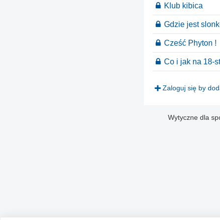
Klub kibica
Gdzie jest slonk
Cześć Phyton !
Co i jak na 18-s
Zaloguj się by do
Wytyczne dla sp