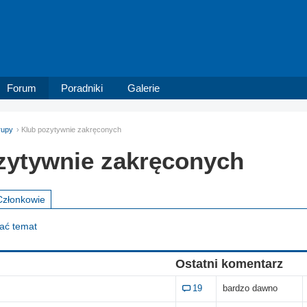
Forum
Poradniki
Galerie
rupy
Klub pozytywnie zakręconych
zytywnie zakręconych
Członkowie
dać temat
Ostatni komentarz
19
bardzo dawno