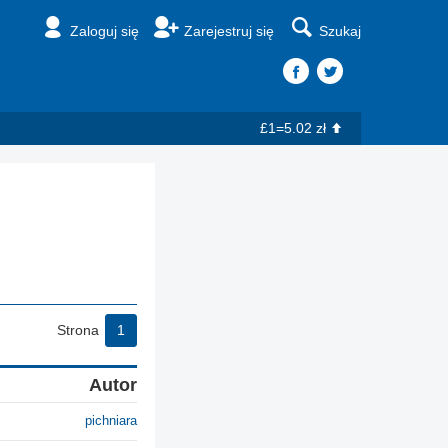
Zaloguj się
Zarejestruj się
Szukaj
£1=5.02 zł
Strona
1
Autor
pichniara