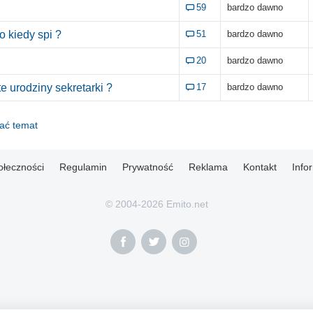
59
bardzo dawno
o kiedy spi ?
51
bardzo dawno
20
bardzo dawno
te urodziny sekretarki ?
17
bardzo dawno
dać temat
ołeczności
Regulamin
Prywatność
Reklama
Kontakt
Info
© 2004-2026 Emito.net