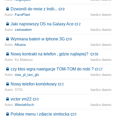
Dzwonili do mnie z Indii...
9
Autor:
FacePlant
bardzo dawno
Jaki najnowszy OS na Galaxy Ace
2
Autor:
zartowalem
bardzo dawno
Wymiana baterii w Iphone 3G
9
Autor:
Alkasia
bardzo dawno
Nowy kontrakt na telefon , gdzie najlepiej?
58
Autor: Ks.Mateusz
bardzo dawno
czy ktos wgra nawigacje TOM-TOM do noki ?
17
Autor:
max_pl_taxi_gls
bardzo dawno
Nowy telefon komórkowy
2
Autor: STIG
bardzo dawno
victor vm22
0
Autor:
Wiesiekfisch
bardzo dawno
Polskie menu i zdjęcie simlocka
0