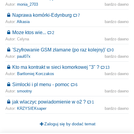
Autor:
monia_2703
bardzo dawno
Naprawa komórki-Edynburg
7
Autor:
Alkasia
bardzo dawno
Moze ktos wie...
2
Autor: Celyna
bardzo dawno
'Szyfrowanie GSM złamane (po raz kolejny)'
0
Autor:
paul07x
bardzo dawno
Kto ma kontrakt w sieci komorkowej "3" ?
13
Autor:
Bartlomiej Korczakos
bardzo dawno
Simlocki i pl menu - pomoc
6
Autor:
smootny
bardzo dawno
jak wlaczyc powiadomienie w o2 ?
1
Autor:
KRZYSIEKsaper
bardzo dawno
Zaloguj się by dodać temat