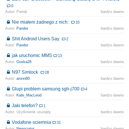
0
Autor: Partek
bardzo dawno
Nie miałem żadnego z nich:
33
Autor:
Pandor
bardzo dawno
Shit Android Users Say
2
Autor:
Pandor
bardzo dawno
jak uruchomic MMS
13
Autor:
Goska28
bardzo dawno
N97 Simlock
28
Autor:
aronn80
bardzo dawno
Glupi problem samsung sgh-j700
4
Autor:
Kate_MacLeod
bardzo dawno
Jaki telefon?
1
Autor: Użytkownik usunięty
bardzo dawno
Vodafone sciemnia
31
Autor:
Negocjator
bardzo dawno