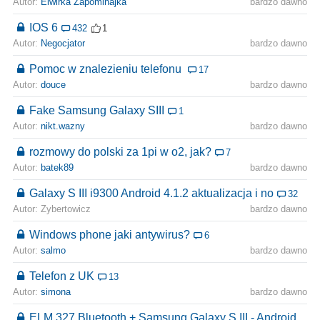
Autor:
Elwirka Zapominajka
bardzo dawno
IOS 6
432
1
Autor:
Negocjator
bardzo dawno
Pomoc w znalezieniu telefonu
17
Autor:
douce
bardzo dawno
Fake Samsung Galaxy SIII
1
Autor:
nikt.wazny
bardzo dawno
rozmowy do polski za 1pi w o2, jak?
7
Autor:
batek89
bardzo dawno
Galaxy S III i9300 Android 4.1.2 aktualizacja i no
32
Autor: Zybertowicz
bardzo dawno
Windows phone jaki antywirus?
6
Autor:
salmo
bardzo dawno
Telefon z UK
13
Autor:
simona
bardzo dawno
ELM 327 Bluetooth + Samsung Galaxy S III - Android