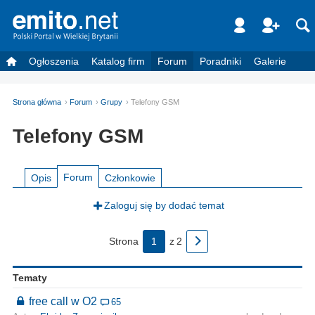
Ogłoszenia
Katalog firm
Forum
Poradniki
Galerie
Strona główna
Forum
Grupy
Telefony GSM
Telefony GSM
Forum
Opis
Członkowie
Zaloguj się by dodać temat
Strona
1
z
2
Tematy
free call w O2
65