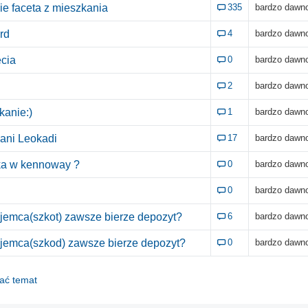
e faceta z mieszkania
335
bardzo dawn
rd
4
bardzo dawn
cia
0
bardzo dawn
2
bardzo dawn
kanie:)
1
bardzo dawn
ani Leokadi
17
bardzo dawn
ka w kennoway ?
0
bardzo dawn
0
bardzo dawn
jemca(szkot) zawsze bierze depozyt?
6
bardzo dawn
ajemca(szkod) zawsze bierze depozyt?
0
bardzo dawn
dać temat