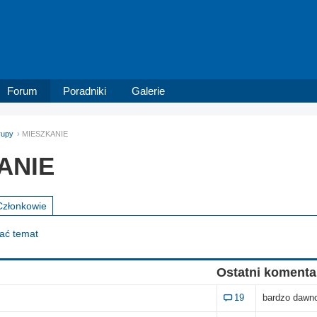
Forum
Poradniki
Galerie
rupy
MIESZKANIE
ANIE
Członkowie
dać temat
Ostatni komenta
19
bardzo dawn