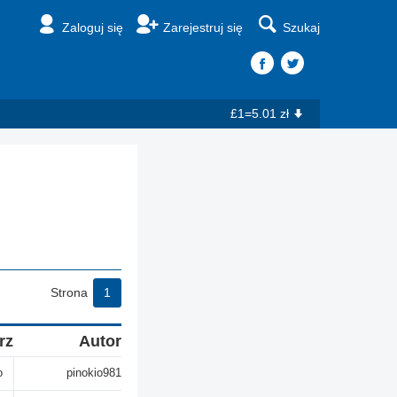
Zaloguj się
Zarejestruj się
Szukaj
£1=5.01 zł
Strona
1
rz
Autor
o
pinokio981