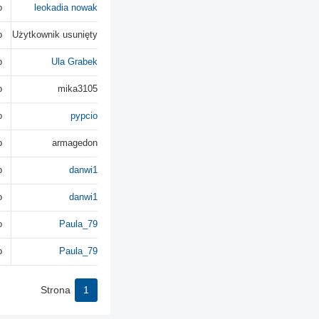
o
leokadia nowak
o
Użytkownik usunięty
o
Ula Grabek
o
mika3105
o
pypcio
o
armagedon
o
danwi1
o
danwi1
o
Paula_79
o
Paula_79
Strona
1