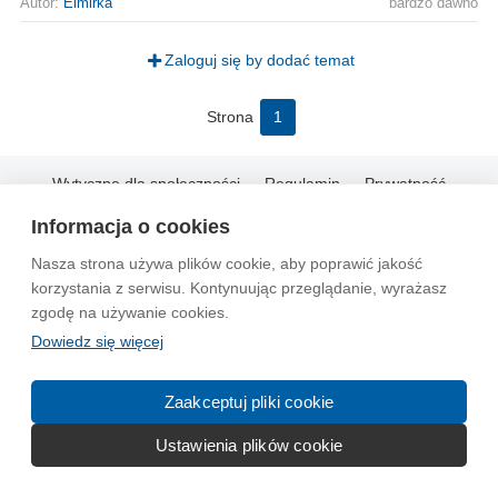
Autor:
Elmirka
bardzo dawno
Zaloguj się by dodać temat
Strona
1
Wytyczne dla społeczności
Regulamin
Prywatność
Reklama
Kontakt
Information in English
Informacja o cookies
Nasza strona używa plików cookie, aby poprawić jakość
© 2004-2026 Emito.net
korzystania z serwisu. Kontynuując przeglądanie, wyrażasz
zgodę na używanie cookies.
Dowiedz się więcej
Zaakceptuj pliki cookie
Ustawienia plików cookie