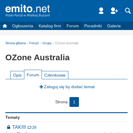
Ogłoszenia
Katalog firm
Forum
Poradniki
Galerie
Strona główna
Forum
Grupy
OZone Australia
OZone Australia
Forum
Opis
Członkowie
Zaloguj się by dodać temat
Strona
1
Tematy
TAK!!!!
29