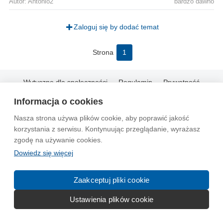
Autor: Antonio2
bardzo dawno
Zaloguj się by dodać temat
Strona
1
Wytyczne dla społeczności
Regulamin
Prywatność
Reklama
Kontakt
Information in English
Informacja o cookies
Nasza strona używa plików cookie, aby poprawić jakość
© 2004-2026 Emito.net
korzystania z serwisu. Kontynuując przeglądanie, wyrażasz
zgodę na używanie cookies.
Dowiedz się więcej
Zaakceptuj pliki cookie
Ustawienia plików cookie