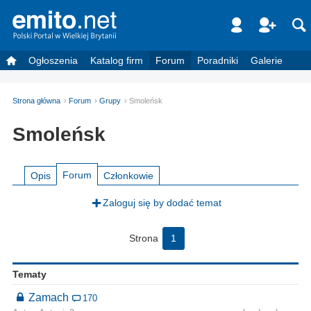
Ogłoszenia
Katalog firm
Forum
Poradniki
Galerie
Strona główna
Forum
Grupy
Smoleńsk
Smoleńsk
Forum
Opis
Członkowie
Zaloguj się by dodać temat
Strona
1
Tematy
Zamach
170