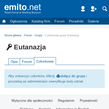
Ogłoszenia
Katalog firm
Forum
Poradniki
Galerie
Strona główna
Forum
Grupy
Członkowie grupy Eutanazja
Eutanazja
Członkowie
Opis
Forum
Aby zobaczyć członków, kliknij
dołącz do grupy
i
poczekaj aż administrator zweryfikuje twój udział.
Wytyczne dla społeczności
Regulamin
Prywatność
Reklama
Kontakt
Information in English