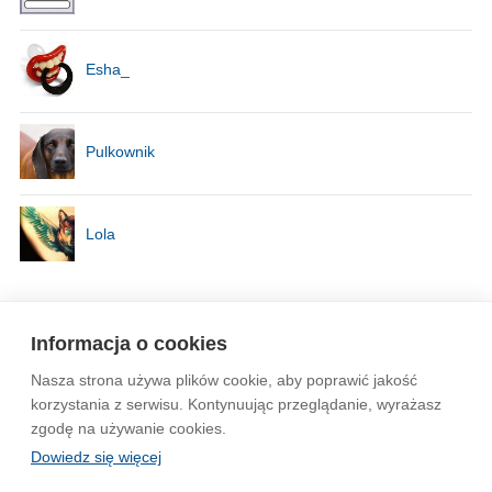
Esha_
Pulkownik
Lola
Strona
1
z
2
Informacja o cookies
Nasza strona używa plików cookie, aby poprawić jakość
Wytyczne dla społeczności
Regulamin
Prywatność
korzystania z serwisu. Kontynuując przeglądanie, wyrażasz
zgodę na używanie cookies.
Reklama
Kontakt
Information in English
Dowiedz się więcej
© 2004-2026 Emito.net