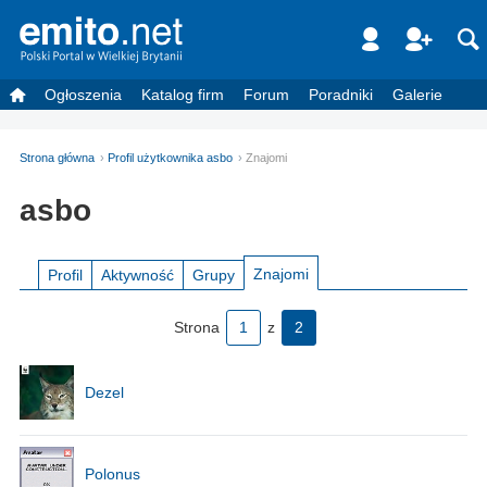
Ogłoszenia
Katalog firm
Forum
Poradniki
Galerie
Strona główna
Profil użytkownika asbo
Znajomi
asbo
Znajomi
Profil
Aktywność
Grupy
Strona
1
z
2
Dezel
Polonus