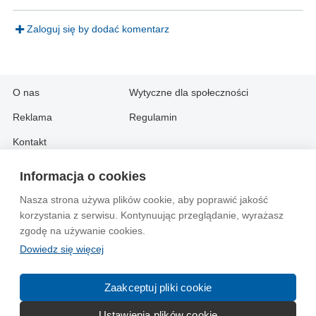
Zaloguj się by dodać komentarz
O nas
Wytyczne dla społeczności
Reklama
Regulamin
Kontakt
Informacja o cookies
Information in English:
Nasza strona używa plików cookie, aby poprawić jakość
About
Contact
korzystania z serwisu. Kontynuując przeglądanie, wyrażasz
Advertise
zgodę na używanie cookies.
Dowiedz się więcej
© 2004-2026 Emito.net
Zaakceptuj pliki cookie
Ustawienia plików cookie