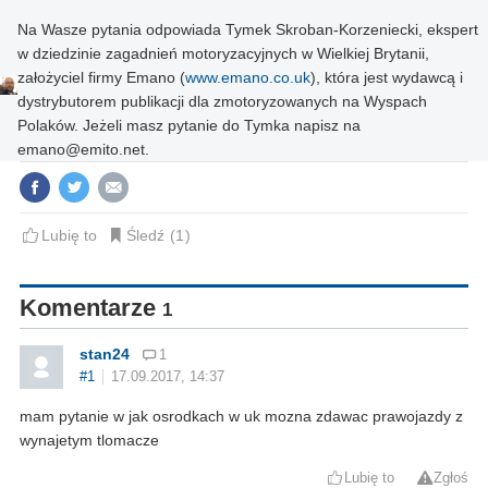
Na Wasze pytania odpowiada Tymek Skroban-Korzeniecki, ekspert
w dziedzinie zagadnień motoryzacyjnych w Wielkiej Brytanii,
założyciel firmy Emano (
www.emano.co.uk
), która jest wydawcą i
dystrybutorem publikacji dla zmotoryzowanych na Wyspach
Polaków. Jeżeli masz pytanie do Tymka napisz na
emano@emito.net
.
Lubię to
Śledź
1
Komentarze
1
stan24
1
#1
17.09.2017, 14:37
mam pytanie w jak osrodkach w uk mozna zdawac prawojazdy z
wynajetym tlomacze
Lubię to
Zgłoś