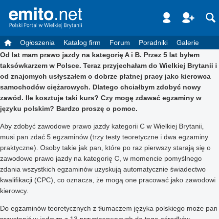
Ogłoszenia
Katalog firm
Forum
Poradniki
Galerie
Od lat mam prawo jazdy na kategorię A i B. Przez 5 lat byłem
taksówkarzem w Polsce. Teraz przyjechałam do Wielkiej Brytanii i
od znajomych usłyszałem o dobrze płatnej pracy jako kierowca
samochodów ciężarowych. Dlatego chciałbym zdobyć nowy
zawód. Ile kosztuje taki kurs? Czy mogę zdawać egzaminy w
języku polskim? Bardzo proszę o pomoc.
Aby zdobyć zawodowe prawo jazdy kategorii C w Wielkiej Brytanii,
musi pan zdać 5 egzaminów (trzy testy teoretyczne i dwa egzaminy
praktyczne). Osoby takie jak pan, które po raz pierwszy starają się o
zawodowe prawo jazdy na kategorię C, w momencie pomyślnego
zdania wszystkich egzaminów uzyskują automatycznie świadectwo
kwalifikacji (CPC), co oznacza, że mogą one pracować jako zawodowi
kierowcy.
Do egzaminów teoretycznych z tłumaczem języka polskiego może pan
przystąpić w jednym z 13 przystosowanych do tego ośrodków