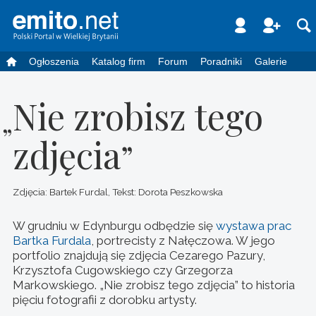
Ogłoszenia
Katalog firm
Forum
Poradniki
Galerie
Nie zrobisz tego
zdjęcia
”
Zdjęcia: Bartek Furdal, Tekst: Dorota Peszkowska
W grudniu w Edynburgu odbędzie się
wystawa prac
Bartka Furdala
, portrecisty z Nałęczowa. W jego
portfolio znajdują się zdjęcia Cezarego Pazury,
Krzysztofa Cugowskiego czy Grzegorza
Markowskiego. „Nie zrobisz tego zdjęcia” to historia
pięciu fotografii z dorobku artysty.