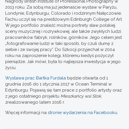
Nagrody British Institute of Professional Photography w
2013 roku. Za sobą ma już jedenaście wystaw w Paryżu,
Londynie, Edynburgu, Colorado i rodzinnym Nałęczowie.
Fachu uczył się na prestiżowym Edinburgh College of Art.
W jego portfolio znaleźć można portrety sław polskiej
sceny muzycznej i rozrywkowej, ale także zwykłych ludzi:
pracowników fabryk, rolników, górników. Jego celem jest
„fotografowanie ludzi w taki sposób, by czuli dumę z
siebie i ze swojej pracy”. Do Szkocji przyjechał w 2004
roku na zaproszenie kolegi, któremu kiedyś pożyczył
pieniądze. Jak mówi, była to najlepsza inwestycja w jego
życiu.
Wystawa prac Bartka Furdala
będzie otwarta od 1
grudnia 2016 do 1 stycznia 2017 w Ocean Terminal w
Edynburgu. Pojawią się tam prace z portfolio artysty oraz
z jego ostatniego projektu
Mieszkańcy wsi Stok
,
zrealizowanego latem 2016 r.
Więcej informacji na
stronie wydarzenia na Facebooku
.