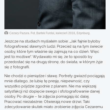
Cezary Pazura. Fot. Bartek Furdal, kwiecień 2016, Edynburg.
Jeszcze na studiach myślałem sobie: „Jak fajnie byłoby
fotografować sławnych ludzi. Przecież są na tym świecie
osoby, które tym właśnie się zajmują na co dzień. Więc
jest to możliwe”. Wydawało mi się, że to sposób by
przedostać się na drugą stronę, do świata, w którym żyje
się z fotografii.
Nie chodzi o pieniądze i sławę. Portrety gwiazd pociągają
mnie dlatego, że lubię tę presję, niepewność, czy
wszystko pójdzie zgodnie z planem. Nie ma większej
satysfakcji niż dopięcie swego i sfotografowanie danej
osoby. Po drugie – te zdjęcia pomagają iść dalej.
Pracować niezależnie. Otwierają nowe drzwi. Taki
zdecydowanie skutek miało zrobienie zdjęcia Cezaremu