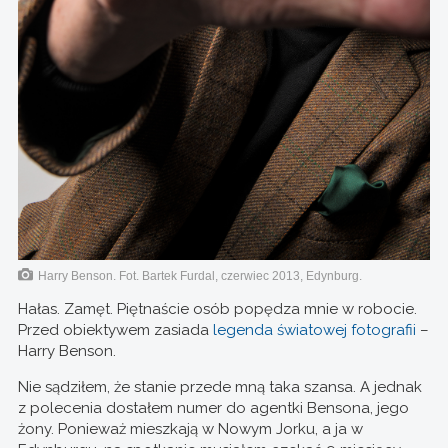
Harry Benson. Fot. Bartek Furdal, czerwiec 2013, Edynburg.
Hałas. Zamęt. Piętnaście osób popędza mnie w robocie.
Przed obiektywem zasiada
legenda światowej fotografii
–
Harry Benson.
Nie sądziłem, że stanie przede mną taka szansa. A jednak
z polecenia dostałem numer do agentki Bensona, jego
żony. Ponieważ mieszkają w Nowym Jorku, a ja w