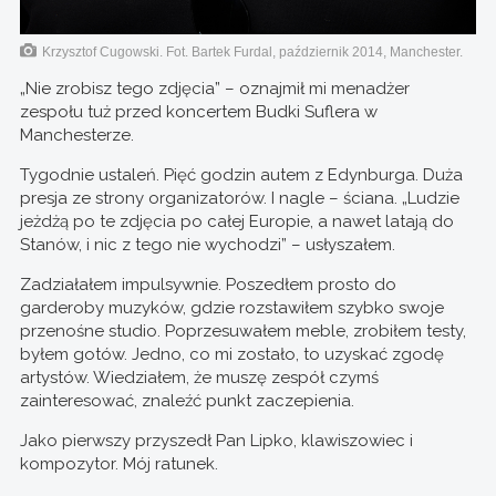
Krzysztof Cugowski. Fot. Bartek Furdal, październik 2014, Manchester.
„Nie zrobisz tego zdjęcia” – oznajmił mi menadżer
zespołu tuż przed koncertem Budki Suflera w
Manchesterze.
Tygodnie ustaleń. Pięć godzin autem z Edynburga. Duża
presja ze strony organizatorów. I nagle – ściana. „Ludzie
jeżdżą po te zdjęcia po całej Europie, a nawet latają do
Stanów, i nic z tego nie wychodzi” – usłyszałem.
Zadziałałem impulsywnie. Poszedłem prosto do
garderoby muzyków, gdzie rozstawiłem szybko swoje
przenośne studio. Poprzesuwałem meble, zrobiłem testy,
byłem gotów. Jedno, co mi zostało, to uzyskać zgodę
artystów. Wiedziałem, że muszę zespół czymś
zainteresować, znaleźć punkt zaczepienia.
Jako pierwszy przyszedł Pan Lipko, klawiszowiec i
kompozytor. Mój ratunek.