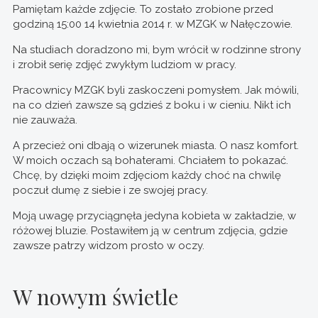
Pamiętam każde zdjęcie. To zostało zrobione przed
godziną 15:00 14 kwietnia 2014 r. w MZGK w Nałęczowie.
Na studiach doradzono mi, bym wrócił w rodzinne strony
i zrobił serię zdjęć zwykłym ludziom w pracy.
Pracownicy MZGK byli zaskoczeni pomysłem. Jak mówili,
na co dzień zawsze są gdzieś z boku i w cieniu. Nikt ich
nie zauważa.
A przecież oni dbają o wizerunek miasta. O nasz komfort.
W moich oczach są bohaterami. Chciałem to pokazać.
Chcę, by dzięki moim zdjęciom każdy choć na chwilę
poczuł dumę z siebie i ze swojej pracy.
Moją uwagę przyciągnęła jedyna kobieta w zakładzie, w
różowej bluzie. Postawiłem ją w centrum zdjęcia, gdzie
zawsze patrzy widzom prosto w oczy.
W nowym świetle