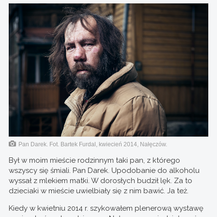
Pan Darek. Fot. Bartek Furdal, kwiecień 2014, Nałęczów.
Był w moim mieście rodzinnym taki pan, z którego
wszyscy się śmiali. Pan Darek. Upodobanie do alkoholu
wyssał z mlekiem matki. W dorosłych budził lęk. Za to
dzieciaki w mieście uwielbiały się z nim bawić. Ja też.
Kiedy w kwietniu 2014 r. szykowałem plenerową wystawę