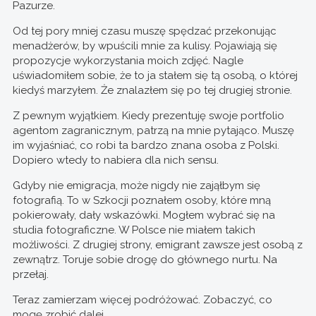
Pazurze.
Od tej pory mniej czasu muszę spędzać przekonując
menadżerów, by wpuścili mnie za kulisy. Pojawiają się
propozycje wykorzystania moich zdjęć. Nagle
uświadomiłem sobie, że to ja stałem się tą osobą, o której
kiedyś marzyłem. Że znalazłem się po tej drugiej stronie.
Z pewnym wyjątkiem. Kiedy prezentuję swoje portfolio
agentom zagranicznym, patrzą na mnie pytająco. Muszę
im wyjaśniać, co robi ta bardzo znana osoba z Polski.
Dopiero wtedy to nabiera dla nich sensu.
Gdyby nie emigracja, może nigdy nie zająłbym się
fotografią. To w Szkocji poznałem osoby, które mną
pokierowały, dały wskazówki. Mogłem wybrać się na
studia fotograficzne. W Polsce nie miałem takich
możliwości. Z drugiej strony, emigrant zawsze jest osobą z
zewnątrz. Toruje sobie drogę do głównego nurtu. Na
przełaj.
Teraz zamierzam więcej podróżować. Zobaczyć, co
mogę zrobić dalej.