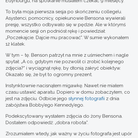
Edynburgu, na spotkanie musiałem czekać 9 miesięcy.
To była moja pierwsza sesja po skończeniu college’u.
Asystenci, pomocnicy, opiekunowie Bensona wywierali
presję, wszystko odbywało się w pędzie. Ale w którymś
momencie sesji on podniósł rękę i powiedział:
„Poczekajcie. Dajcie mu pracować”. W sumie wykonałem
12 klatek.
W tym – tę. Benson patrzył na mnie z uśmiechem i nagle
spytał: „A co, gdybym nie pozwolił ci zrobić kolejnego
zdjęcia?” i wyciągnął rękę, by dłonią zakryć obiektyw.
Okazało się, że był to ogromny prezent.
Instynktownie nacisnąłem migawkę. Nawet nie miałem
czasu ustawić aparatu. Dopiero w domu zobaczyłem, co
jest na zdjęciu. Odbicie jego
słynnej fotografii
z dnia
zabójstwa Bobby’ego Kennedy’ego.
Podekscytowany wysłałem zdjęcia do żony Bensona.
Dostałem odpowiedź: „dobra robota”.
Zrozumiałem wtedy, jak ważny w życiu fotografa jest upór