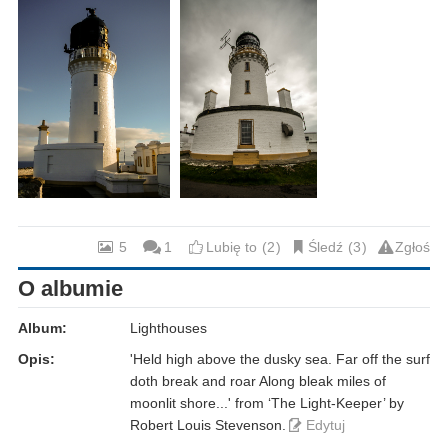
5
1
Lubię to
2
Śledź
3
Zgłoś
O albumie
Album:
Lighthouses
Opis:
'Held high above the dusky sea. Far off the surf
doth break and roar Along bleak miles of
moonlit shore...' from ‘The Light-Keeper’ by
Robert Louis Stevenson.
Edytuj