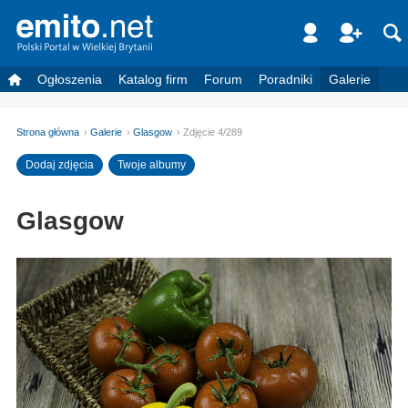
Ogłoszenia
Katalog firm
Forum
Poradniki
Galerie
Strona główna
Galerie
Glasgow
Zdjęcie 4/289
Dodaj zdjęcia
Twoje albumy
Glasgow