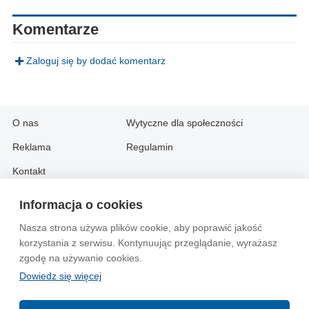
Komentarze
Zaloguj się by dodać komentarz
O nas
Wytyczne dla społeczności
Reklama
Regulamin
Kontakt
Informacja o cookies
Information in English:
Nasza strona używa plików cookie, aby poprawić jakość
About
Contact
korzystania z serwisu. Kontynuując przeglądanie, wyrażasz
Advertise
zgodę na używanie cookies.
Dowiedz się więcej
© 2004-2026 Emito.net