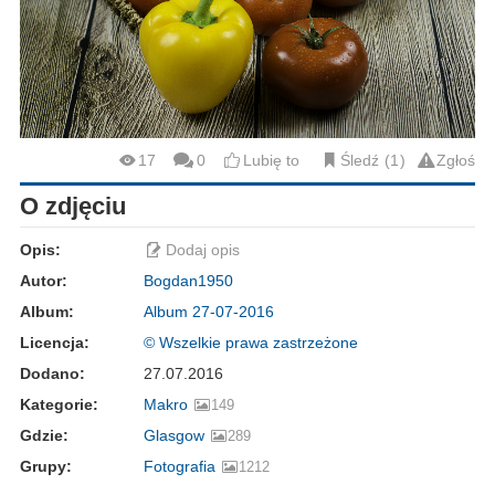
17
0
Lubię to
Śledź
1
Zgłoś
O zdjęciu
Opis:
Dodaj opis
Autor:
Bogdan1950
Album:
Album 27-07-2016
Licencja:
© Wszelkie prawa zastrzeżone
Dodano:
27.07.2016
Kategorie:
Makro
149
Gdzie:
Glasgow
289
Grupy:
Fotografia
1212