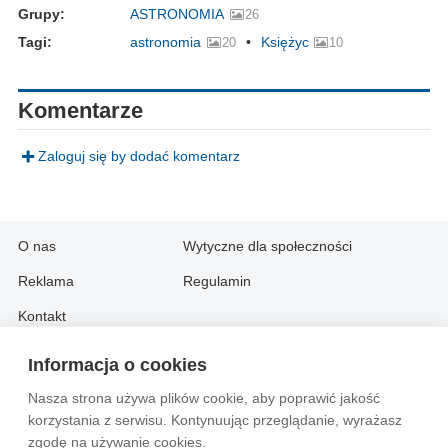
Grupy:
ASTRONOMIA
26
Tagi:
astronomia
Księżyc
20
10
Komentarze
Zaloguj się by dodać komentarz
O nas
Wytyczne dla społeczności
Reklama
Regulamin
Kontakt
Informacja o cookies
Information in English:
Nasza strona używa plików cookie, aby poprawić jakość
About
Contact
korzystania z serwisu. Kontynuując przeglądanie, wyrażasz
Advertise
zgodę na używanie cookies.