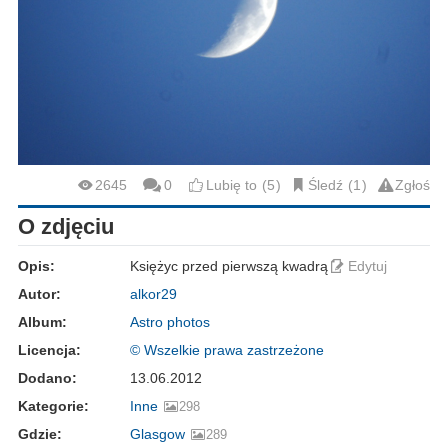
2645
0
Lubię to
5
Śledź
1
Zgłoś
O zdjęciu
Opis:
Księżyc przed pierwszą kwadrą
Edytuj
Autor:
alkor29
Album:
Astro photos
Licencja:
© Wszelkie prawa zastrzeżone
Dodano:
13.06.2012
Kategorie:
Inne
298
Gdzie:
Glasgow
289