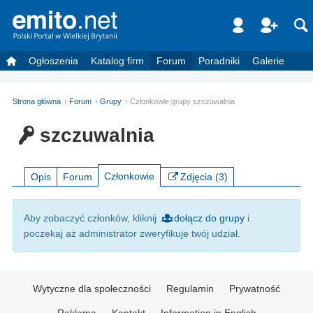
Ogłoszenia
Katalog firm
Forum
Poradniki
Galerie
Strona główna
Forum
Grupy
Członkowie grupy szczuwalnia
szczuwalnia
Członkowie
Opis
Forum
Zdjęcia (3)
Aby zobaczyć członków, kliknij
dołącz do grupy
i
poczekaj aż administrator zweryfikuje twój udział.
Wytyczne dla społeczności
Regulamin
Prywatność
Reklama
Kontakt
Information in English