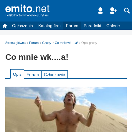
Ogłoszenia
Katalog firm
Forum
Poradniki
Galerie
Strona główna
Forum
Grupy
Co mnie wk....a!
Opis grupy
Co mnie wk....a!
Opis
Forum
Członkowie