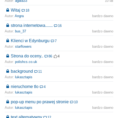
Autor:
agata33
10 lat
Witaj
18
Autor:
Angra
bardzo dawno
strona internetowa.......
16
Autor:
bus_37
bardzo dawno
Klienci w Edynburgu
7
Autor:
starflowers
bardzo dawno
Strona do oceny..
86
4
Autor:
polishcs.co.uk
bardzo dawno
background
11
Autor:
lukasztapis
bardzo dawno
nieruchome tlo
4
Autor:
lukasztapis
bardzo dawno
pop-up menu po prawej stronie
10
Autor:
lukasztapis
bardzo dawno
text alternatywny
12