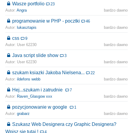
Wasze portfolio
23
Autor:
Angra
bardzo dawno
programowanie w PHP - pocztki
46
Autor:
lukasztapis
bardzo dawno
css
9
Autor: User 62230
bardzo dawno
Java script slide show
3
Autor: User 62230
bardzo dawno
szukam ksiazki Jakoba Nielsena...
22
Autor:
ildefons webb
bardzo dawno
Hej...szukam i zatrudnie
7
Autor:
Raven_Glasgow xxx
bardzo dawno
pozycjonowanie w google
1
Autor:
grabarz
bardzo dawno
Szukasz Web Designera czy Graphic Designera?
Wpisz sie tutaj !
4