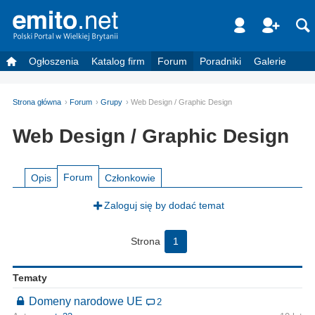
Ogłoszenia
Katalog firm
Forum
Poradniki
Galerie
Strona główna
Forum
Grupy
Web Design / Graphic Design
Web Design / Graphic Design
Forum
Opis
Członkowie
Zaloguj się by dodać temat
Strona
1
Tematy
Domeny narodowe UE
2