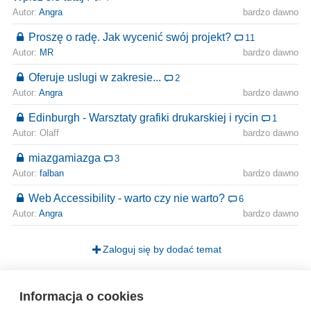
Autor:
Angra
bardzo dawno
Proszę o radę. Jak wycenić swój projekt?
11
Autor:
MR
bardzo dawno
Oferuje uslugi w zakresie...
2
Autor:
Angra
bardzo dawno
Edinburgh - Warsztaty grafiki drukarskiej i rycin
1
Autor: Olaff
bardzo dawno
miazgamiazga
3
Autor:
falban
bardzo dawno
Web Accessibility - warto czy nie warto?
6
Autor:
Angra
bardzo dawno
Zaloguj się by dodać temat
Strona
1
Informacja o cookies