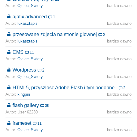
Autor:
Ojciec_Swiety
bardzo dawno
ajatix advanced
1
Autor:
lukasztapis
bardzo dawno
przesowane zdjecia na stronie glownej
3
Autor:
lukasztapis
bardzo dawno
CMS
11
Autor:
Ojciec_Swiety
bardzo dawno
Wordpress
2
Autor:
Ojciec_Swiety
bardzo dawno
HTML5, przyszlosc Adobe Flash i tym podobne..
2
Autor:
kingpin
bardzo dawno
flash gallery
39
Autor: User 62230
bardzo dawno
frameset
11
Autor:
Ojciec_Swiety
bardzo dawno