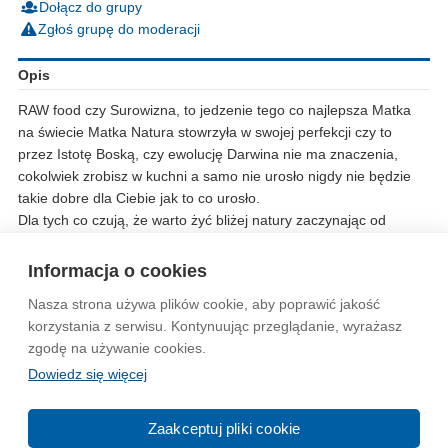
Dołącz do grupy
Zgłoś grupę do moderacji
Opis
RAW food czy Surowizna, to jedzenie tego co najlepsza Matka
na świecie Matka Natura stowrzyła w swojej perfekcji czy to
przez Istotę Boską, czy ewolucję Darwina nie ma znaczenia,
cokolwiek zrobisz w kuchni a samo nie urosło nigdy nie będzie
takie dobre dla Ciebie jak to co urosło.
Dla tych co czują, że warto żyć bliżej natury zaczynając od
spożywania tego co naturalne.
Zapraszam
Informacja o cookies
Nasza strona używa plików cookie, aby poprawić jakość
Wytyczne dla społeczności
Regulamin
Prywatność
korzystania z serwisu. Kontynuując przeglądanie, wyrażasz
zgodę na używanie cookies.
Reklama
Kontakt
Information in English
Dowiedz się więcej
© 2004-2026 Emito.net
Zaakceptuj pliki cookie