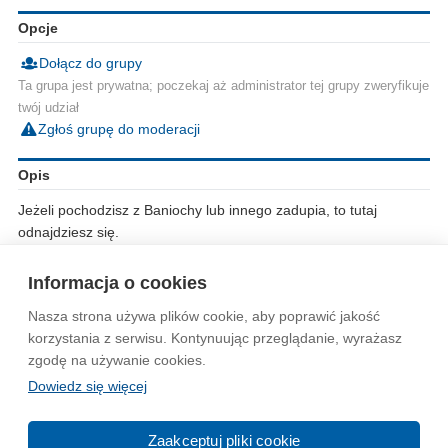
Opcje
Dołącz do grupy
Ta grupa jest prywatna; poczekaj aż administrator tej grupy zweryfikuje
twój udział
Zgłoś grupę do moderacji
Opis
Jeżeli pochodzisz z Baniochy lub innego zadupia, to tutaj
odnajdziesz się.
Ursus, Piaseczno, Lubartów czy inny Płońsk też Cię nie
dyskryminują.
Informacja o cookies
Nasza strona używa plików cookie, aby poprawić jakość
Wytyczne dla społeczności
Regulamin
Prywatność
korzystania z serwisu. Kontynuując przeglądanie, wyrażasz
zgodę na używanie cookies.
Reklama
Kontakt
Information in English
Dowiedz się więcej
© 2004-2026 Emito.net
Zaakceptuj pliki cookie