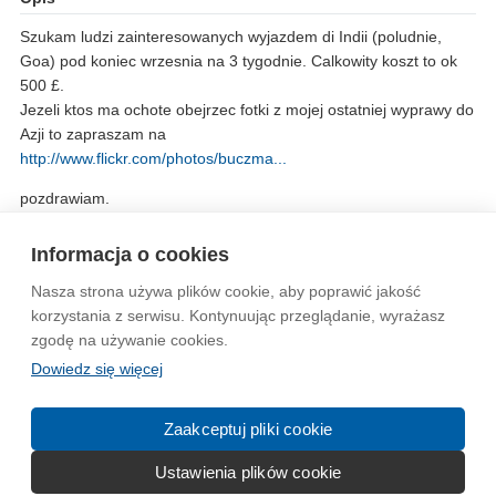
Szukam ludzi zainteresowanych wyjazdem di Indii (poludnie,
Goa) pod koniec wrzesnia na 3 tygodnie. Calkowity koszt to ok
500 £.
Jezeli ktos ma ochote obejrzec fotki z mojej ostatniej wyprawy do
Azji to zapraszam na
http://www.flickr.com/photos/buczma...
pozdrawiam.
Monika
buczma@poczta.onet.pl
Informacja o cookies
Nasza strona używa plików cookie, aby poprawić jakość
Wytyczne dla społeczności
Regulamin
Prywatność
korzystania z serwisu. Kontynuując przeglądanie, wyrażasz
zgodę na używanie cookies.
Reklama
Kontakt
Information in English
Dowiedz się więcej
© 2004-2026 Emito.net
Zaakceptuj pliki cookie
Ustawienia plików cookie