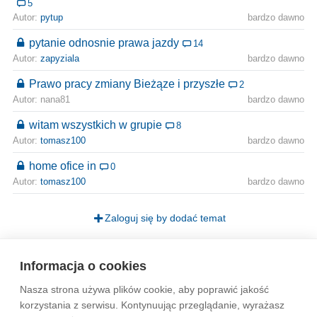
5
Autor:
pytup
bardzo dawno
pytanie odnosnie prawa jazdy
14
Autor:
zapyziala
bardzo dawno
Prawo pracy zmiany Bieżąze i przyszłe
2
Autor: nana81
bardzo dawno
witam wszystkich w grupie
8
Autor:
tomasz100
bardzo dawno
home ofice in
0
Autor:
tomasz100
bardzo dawno
Zaloguj się by dodać temat
Strona
1
Informacja o cookies
Nasza strona używa plików cookie, aby poprawić jakość
Wytyczne dla społeczności
Regulamin
Prywatność
korzystania z serwisu. Kontynuując przeglądanie, wyrażasz