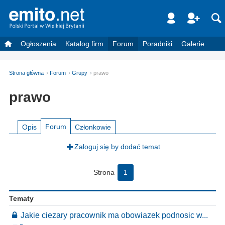
Ogłoszenia
Katalog firm
Forum
Poradniki
Galerie
Strona główna
Forum
Grupy
prawo
prawo
Forum
Opis
Członkowie
Zaloguj się by dodać temat
Strona
1
Tematy
Jakie ciezary pracownik ma obowiazek podnosic w...