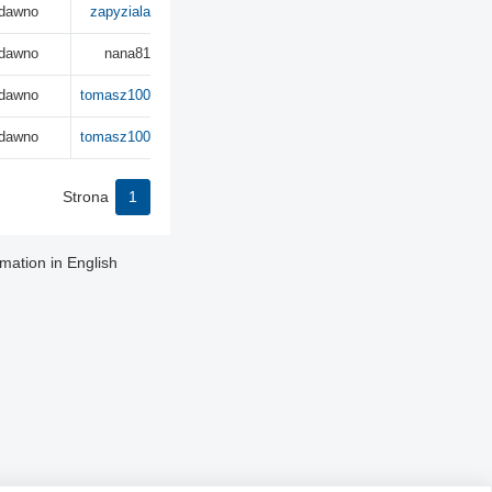
 dawno
zapyziala
 dawno
nana81
 dawno
tomasz100
 dawno
tomasz100
Strona
1
rmation in English