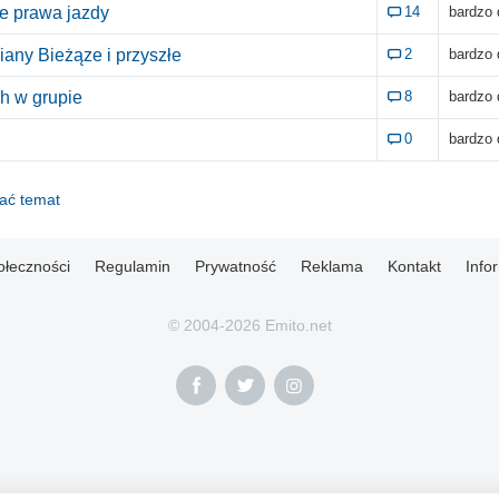
e prawa jazdy
14
bardzo
any Bieżąze i przyszłe
2
bardzo
h w grupie
8
bardzo
0
bardzo
dać temat
ołeczności
Regulamin
Prywatność
Reklama
Kontakt
Info
© 2004-2026 Emito.net