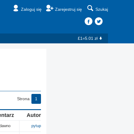
Zaloguj się
Zarejestruj się
Szukaj
£1=5.01 zł
Strona
1
entarz
Autor
 dawno
pytup