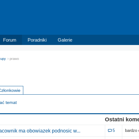
Forum
Poradniki
Galerie
rupy
prawo
Członkowie
dać temat
Ostatni kom
racownik ma obowiazek podnosic w...
5
bardzo