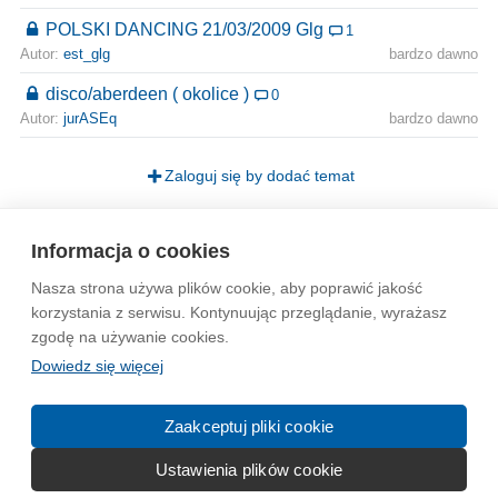
POLSKI DANCING 21/03/2009 Glg
1
Autor:
est_glg
bardzo dawno
disco/aberdeen ( okolice )
0
Autor:
jurASEq
bardzo dawno
Zaloguj się by dodać temat
Strona
1
Informacja o cookies
Nasza strona używa plików cookie, aby poprawić jakość
Wytyczne dla społeczności
Regulamin
Prywatność
korzystania z serwisu. Kontynuując przeglądanie, wyrażasz
zgodę na używanie cookies.
Reklama
Kontakt
Information in English
Dowiedz się więcej
© 2004-2026 Emito.net
Zaakceptuj pliki cookie
Ustawienia plików cookie