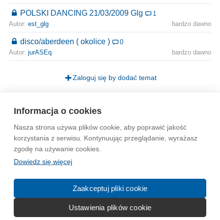
POLSKI DANCING 21/03/2009 Glg
1
Autor:
est_glg
bardzo dawno
disco/aberdeen ( okolice )
0
Autor:
jurASEq
bardzo dawno
Zaloguj się by dodać temat
Strona
1
Informacja o cookies
Nasza strona używa plików cookie, aby poprawić jakość
Wytyczne dla społeczności
Regulamin
Prywatność
korzystania z serwisu. Kontynuując przeglądanie, wyrażasz
zgodę na używanie cookies.
Reklama
Kontakt
Information in English
Dowiedz się więcej
© 2004-2026 Emito.net
Zaakceptuj pliki cookie
Ustawienia plików cookie