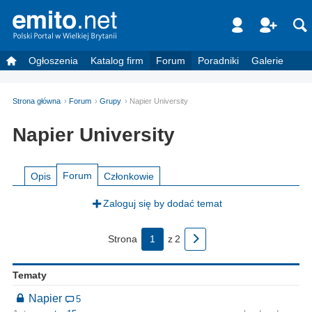
Ogłoszenia
Katalog firm
Forum
Poradniki
Galerie
Strona główna
Forum
Grupy
Napier University
Napier University
Forum
Opis
Członkowie
Zaloguj się by dodać temat
Strona
1
z
2
Tematy
Napier
5