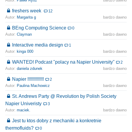
Autor:
Paweł Rysz
bardzo dawno
freshers week
12
Autor:
Margarita g
bardzo dawno
BEng Computing Science
0
Autor:
Clayman
bardzo dawno
Interactive media design
1
Autor:
kinga 000
bardzo dawno
WANTED! Podcast "polacy na Napier University"
2
Autor:
daniela zdunek
bardzo dawno
Napier !!!!!!!!!!!!!!
2
Autor:
Paulina Machowicz
bardzo dawno
St. Andrews Party @ Revolution by Polish Society
Napier Univeristy
3
Autor:
maciek.
bardzo dawno
Jest tu ktos dobry z mechaniki a konkretnie
thermofluids?
0