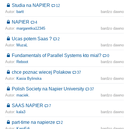
Studia na NAPIER
12
Autor:
bartt
bardzo dawno
NAPIER
4
Autor:
margaretka12345
bardzo dawno
Ucas potem Saas ?
2
Autor:
MuzaL
bardzo dawno
Fundamentals of Parallel Systems kto mial?
0
Autor:
Reboot
bardzo dawno
chce poznac wiecej Polakow
37
Autor:
Kasia Bylinska
bardzo dawno
Polish Society na Napier University
37
Autor:
maciek.
bardzo dawno
SAAS NAPIER
7
Autor:
kala3
bardzo dawno
part-time na napierze
2
Autor:
KaroEdi
bardzo dawno