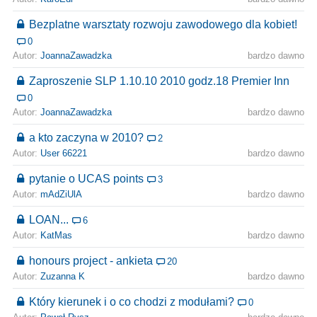
Bezplatne warsztaty rozwoju zawodowego dla kobiet!
0
Autor:
JoannaZawadzka
bardzo dawno
Zaproszenie SLP 1.10.10 2010 godz.18 Premier Inn
0
Autor:
JoannaZawadzka
bardzo dawno
a kto zaczyna w 2010?
2
Autor:
User 66221
bardzo dawno
pytanie o UCAS points
3
Autor:
mAdZiUlA
bardzo dawno
LOAN...
6
Autor:
KatMas
bardzo dawno
honours project - ankieta
20
Autor:
Zuzanna K
bardzo dawno
Który kierunek i o co chodzi z modułami?
0