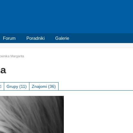
Forum
Poradniki
Galerie
kownika Margarita
ta
ć
Grupy
(11)
Znajomi
(36)