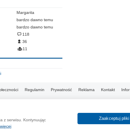
Margarita
bardzo dawno temu
bardzo dawno temu
118
36
11
i
ołeczności
Regulamin
Prywatność
Reklama
Kontakt
Info
© 2004-2026 Emito.net
Zaakceptuj pliki
ia z serwisu. Kontynuując
więcej