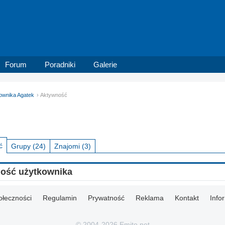
Forum
Poradniki
Galerie
kownika Agatek
Aktywność
ć
Grupy
(24)
Znajomi
(3)
ność użytkownika
ołeczności
Regulamin
Prywatność
Reklama
Kontakt
Info
© 2004-2026 Emito.net