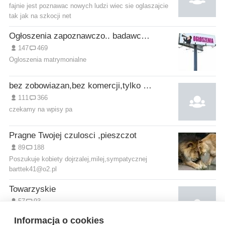
fajnie jest poznawac nowych ludzi wiec sie oglaszajcie
tak jak na szkocji net
Ogłoszenia zapoznawczo.. badawcze ;)
147
469
Ogloszenia matrymonialne
bez zobowiazan,bez komercji,tylko zabawa
111
366
czekamy na wpisy pa
Pragne Twojej czulosci ,pieszczot
89
188
Poszukuje kobiety dojrzalej,milej,sympatycznej
barttek41@o2.pl
Towarzyskie
57
93
Facet dla kobiet
aberdeen222@wp.pl
Informacja o cookies