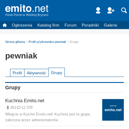
Ogłoszenia
Katalog firm
Forum
Poradniki
Galerie
Strona główna
Profil użytkownika pewniak
Grupy
pewniak
Grupy
Profil
Aktywność
Grupy
Kuchnia Emito.net
461
12 378
Witajcie w Kuchni Emito.net! Kuchnia jest to grupa
założona przez administratorów ...