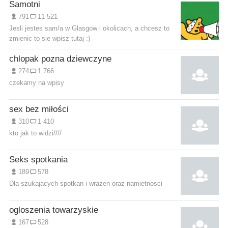
Samotni
791
11 521
Jesli jestes sam/a w Glasgow i okolicach, a chcesz to
zmienic to sie wpisz tutaj :)
chlopak pozna dziewczyne
274
1 766
czekamy na wpisy
sex bez miłości
310
1 410
kto jak to widzi////
Seks spotkania
189
578
Dla szukajacych spotkan i wrazen oraz namietnosci
ogloszenia towarzyskie
167
528