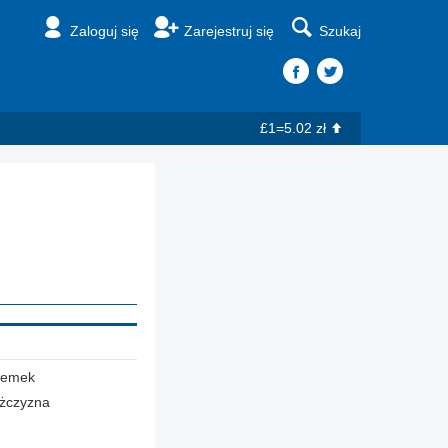
Zaloguj się
Zarejestruj się
Szukaj
£1=5.02 zł
zemek
żczyzna