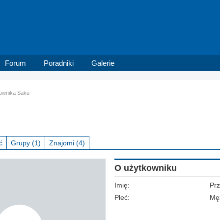
Forum
Poradniki
Galerie
kownika Saku
ć
Grupy
(1)
Znajomi
(4)
O użytkowniku
Imię:
Pr
Płeć:
Mę