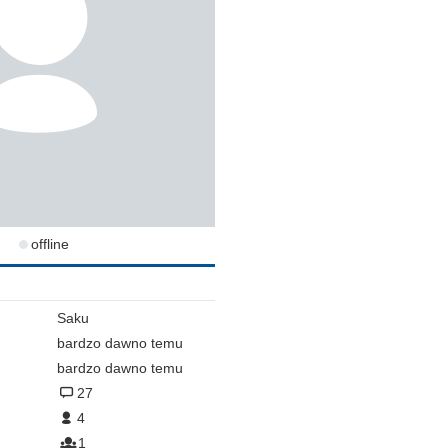
offline
Saku
bardzo dawno temu
bardzo dawno temu
27
4
1