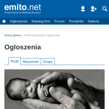
Ogłoszenia
Katalog firm
Forum
Poradniki
Galerie
Strona główna
Profil użytkownika Ogloszenia
Ogloszenia
Profil
Aktywność
Grupy