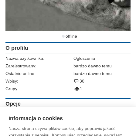
offline
O profilu
Nazwa użytkownika:
Ogloszenia
Zarejestrowany:
bardzo dawno temu
Ostatnio online:
bardzo dawno temu
Wpisy:
30
Grupy:
1
Opcje
Zgłoś do moderacji
Informacja o cookies
Nasza strona używa plików cookie, aby poprawić jakość
Wytyczne dla społeczności
Regulamin
Prywatność
korzystania z serwisu. Kontynuując przeglądanie, wyrażasz