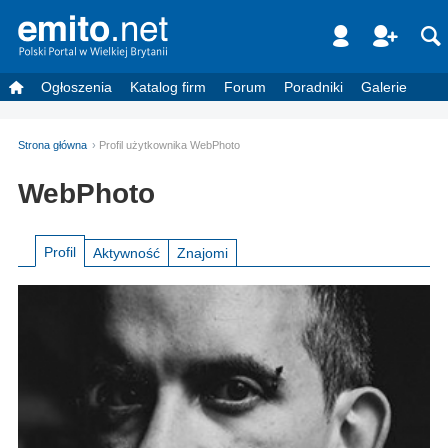
Ogłoszenia
Katalog firm
Forum
Poradniki
Galerie
Strona główna
Profil użytkownika WebPhoto
WebPhoto
Profil
Aktywność
Znajomi