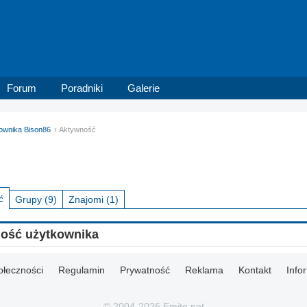
Forum
Poradniki
Galerie
kownika Bison86
Aktywność
ć
Grupy
(9)
Znajomi
(1)
ność użytkownika
ołeczności
Regulamin
Prywatność
Reklama
Kontakt
Info
© 2004-2026 Emito.net