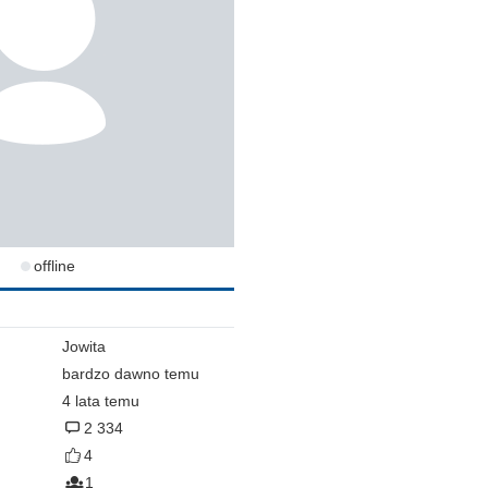
offline
Jowita
bardzo dawno temu
4 lata temu
2 334
4
1