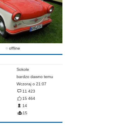
offline
Sokole
bardzo dawno temu
Wczoraj o 21:07
11 423
15 464
14
15