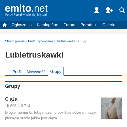
Ogłoszenia
Katalog firm
Forum
Poradniki
Galerie
Strona główna
Profil użytkownika Lubietruskawki
Grupy
Lubietruskawki
Grupy
Profil
Aktywność
Grupy
Ciąża
698
8 714
Drogie mamuśki, tutaj możemy poklikać sobie o naszym
pięknym stanie jakim jest ciąża....