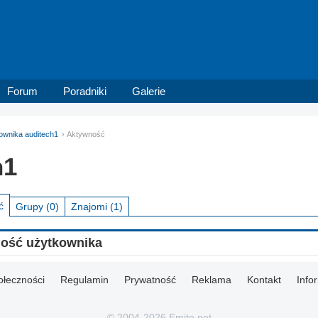
Forum
Poradniki
Galerie
kownika auditech1
Aktywność
h1
ć
Grupy
(0)
Znajomi
(1)
ność użytkownika
ołeczności
Regulamin
Prywatność
Reklama
Kontakt
Info
© 2004-2026 Emito.net