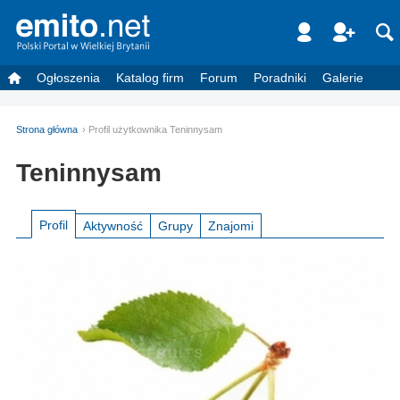
Ogłoszenia
Katalog firm
Forum
Poradniki
Galerie
Strona główna
Profil użytkownika Teninnysam
Teninnysam
Profil
Aktywność
Grupy
Znajomi