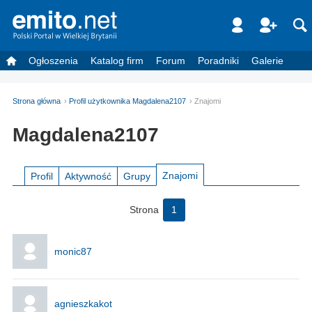
Ogłoszenia
Katalog firm
Forum
Poradniki
Galerie
Strona główna
Profil użytkownika Magdalena2107
Znajomi
Magdalena2107
Znajomi
Profil
Aktywność
Grupy
Strona
1
monic87
agnieszkakot