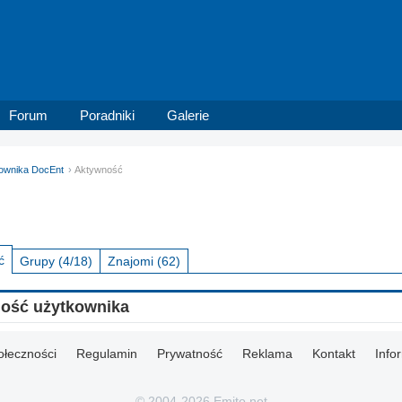
Forum
Poradniki
Galerie
kownika DocEnt
Aktywność
ć
Grupy
(4/18)
Znajomi
(62)
ność użytkownika
ołeczności
Regulamin
Prywatność
Reklama
Kontakt
Info
© 2004-2026 Emito.net