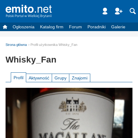
Ogłoszenia
Katalog firm
Forum
Poradniki
Galerie
Strona główna
Profil użytkownika Whisky_Fan
Whisky_Fan
Profil
Aktywność
Grupy
Znajomi