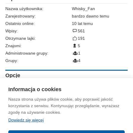
Nazwa użytkownika:
Whisky_Fan
Zarejestrowany:
bardzo dawno temu
Ostatnio online:
10 lat temu
Wpisy:
561
Otrzymane lajki:
191
Znajomi:
5
Administrowane grupy:
1
Grupy:
4
Opcje
Zgłoś do moderacji
Informacja o cookies
Nasza strona używa plików cookie, aby poprawić jakość
Wytyczne dla społeczności
Regulamin
Prywatność
korzystania z serwisu. Kontynuując przeglądanie, wyrażasz
zgodę na używanie cookies.
Reklama
Kontakt
Information in English
Dowiedz się więcej
© 2004-2026 Emito.net