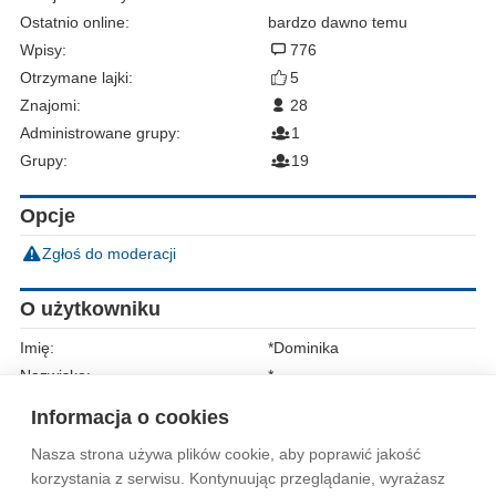
Ostatnio online:
bardzo dawno temu
Wpisy:
776
Otrzymane lajki:
5
Znajomi:
28
Administrowane grupy:
1
Grupy:
19
Opcje
Zgłoś do moderacji
O użytkowniku
Imię:
*Dominika
Nazwisko:
*
Płeć:
Kobieta
Informacja o cookies
Nasza strona używa plików cookie, aby poprawić jakość
Wytyczne dla społeczności
Regulamin
Prywatność
korzystania z serwisu. Kontynuując przeglądanie, wyrażasz