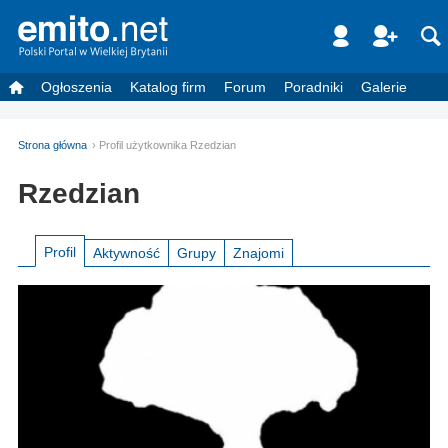
Ogłoszenia
Katalog firm
Forum
Poradniki
Galerie
Strona główna
Profil użytkownika Rzedzian
Rzedzian
Profil
Aktywność
Grupy
Znajomi