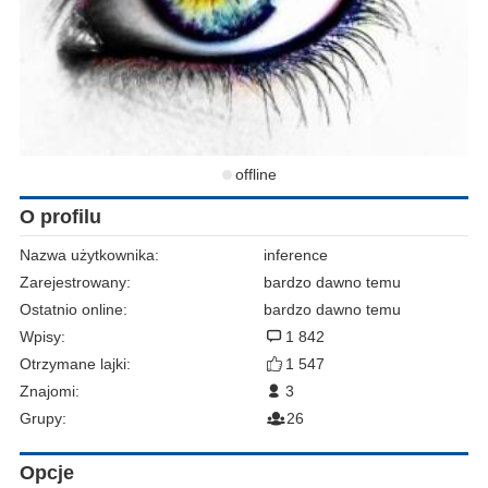
offline
O profilu
Nazwa użytkownika:
inference
Zarejestrowany:
bardzo dawno temu
Ostatnio online:
bardzo dawno temu
Wpisy:
1 842
Otrzymane lajki:
1 547
Znajomi:
3
Grupy:
26
Opcje