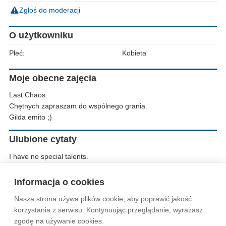
Zgłoś do moderacji
O użytkowniku
Płeć:
Kobieta
Moje obecne zajęcia
Last Chaos.
Chętnych zapraszam do wspólnego grania.
Gilda emito ;)
Ulubione cytaty
I have no special talents.
I am only passionately curious.
A.Einstein.
Informacja o cookies
Nasza strona używa plików cookie, aby poprawić jakość
Wytyczne dla społeczności
Regulamin
Prywatność
korzystania z serwisu. Kontynuując przeglądanie, wyrażasz
zgodę na używanie cookies.
Reklama
Kontakt
Information in English