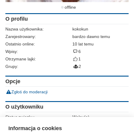
offline
O profilu
Nazwa użytkownika:
kokokun
Zarejestrowany:
bardzo dawno temu
Ostatnio online:
10 lat temu
Wpisy:
6
Otrzymane lajki:
1
Grupy:
2
Opcje
Zgłoś do moderacji
O użytkowniku
Status związku:
Wolny(a)
Płeć:
Mężczyzna
Informacja o cookies